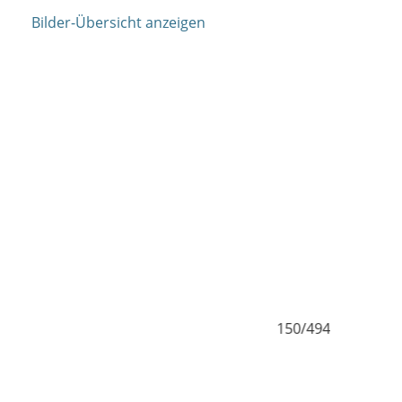
Bilder-Übersicht anzeigen
0/494
151/494